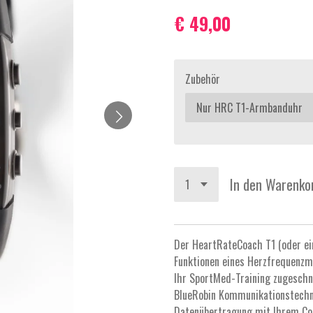
€ 49,00
Zubehör
In den Warenko
Der HeartRateCoach T1 (oder ein
Funktionen eines Herzfrequenzme
Ihr SportMed-Training zugeschni
BlueRobin Kommunikationstechno
Datenübertragung mit Ihrem Co