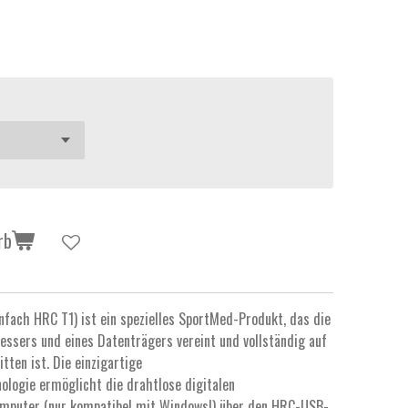
rb
fach HRC T1) ist ein spezielles SportMed-Produkt, das die
ssers und eines Datenträgers vereint und vollständig auf
tten ist. Die einzigartige
logie ermöglicht die drahtlose digitalen
mputer (nur kompatibel mit Windows!) über den HRC-USB-